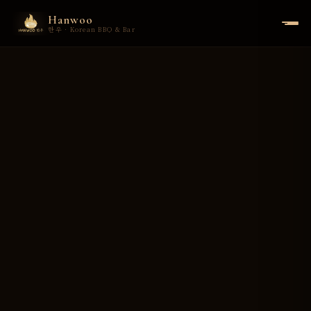
Hanwoo
한우 · Korean BBQ & Bar